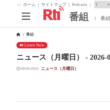
Skip
|
|
|
:::
ホーム
サイトマップ
Podcasts
to
the
番組
main
番
|
content
block
番組
/
Listen Now
ニュース（月曜日） - 2026-06
ニュース（月曜日）
08/06/2026