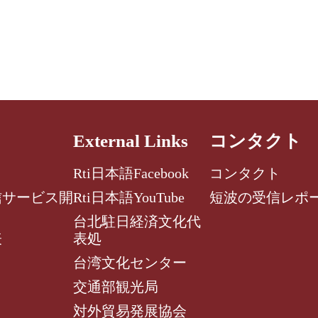
External Links
コンタクト
Rti日本語Facebook
コンタクト
信サービス開
Rti日本語YouTube
短波の受信レポ
台北駐日経済文化代
表
表処
台湾文化センター
交通部観光局
対外貿易発展協会