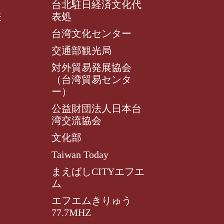
台北駐日経済文化代
表
表処
台湾文化センター
交通部観光局
対外貿易発展協会
（台湾貿易センタ
ー）
公益財団法人日本台
湾交流協会
文化部
Taiwan Today
まえばしCITYエフエ
ム
エフエムきりゅう
77.7MHZ