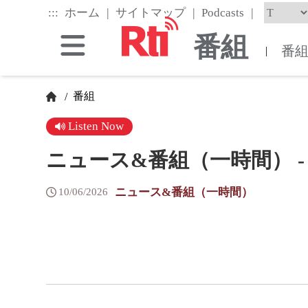
Skip
|
|
|
:::
ホーム
サイトマップ
Podcasts
to
the
番組
main
番
|
content
block
番組
/
Listen Now
ニュース&番組（一時間） - 202
ニュース&番組（一時間）
10/06/2026