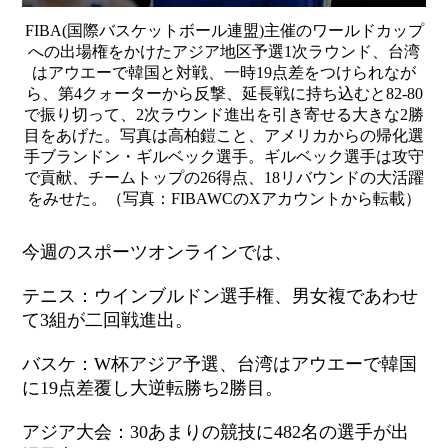
FIBA(国際バスケットボール連盟)主催のワールドカップ
への出場権をかけたアジア地区予選1次ラウンド、台湾
はアウエーで韓国と対戦、一時19点差をつけられなが
ら、第4クォーターから反撃、延長戦に持ち込むと82-80
で振り切って、2次ラウンド進出を引き寄せる大きな2勝
目をあげた。写真は高柏鎧こと、アメリカからの帰化選
手ブランドン・ギルベック選手。ギルベック選手は攻守
で貢献、チームトップの26得点、18リバウンドの大活躍
をみせた。（写真：FIBAWCのXアカウントから転載）
今週のスポーツオンラインでは、
テニス：ウインブルドン選手権、男女複であわせ
て3組が二回戦進出。
バスケ：W杯アジア予選、台湾はアウエーで韓国
に19点差覆し大逆転勝ち2勝目。
アジア大会：30あまりの競技に482名の選手が出