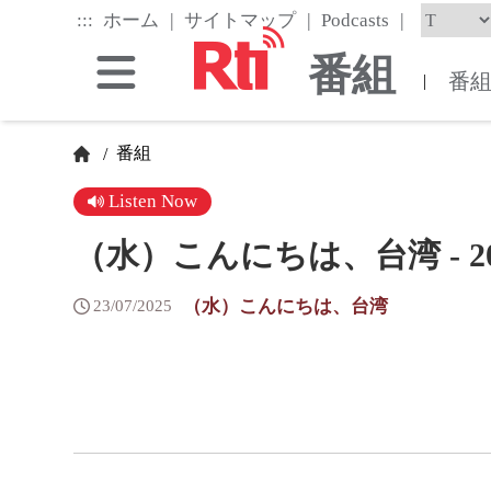
Skip
|
|
|
:::
ホーム
サイトマップ
Podcasts
to
the
番組
main
番
|
content
block
番組
/
Listen Now
（水）こんにちは、台湾 - 2025
（水）こんにちは、台湾
23/07/2025