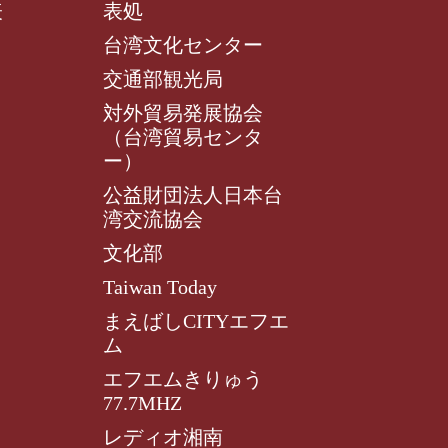
表
表処
台湾文化センター
交通部観光局
対外貿易発展協会
（台湾貿易センタ
ー）
公益財団法人日本台
湾交流協会
文化部
Taiwan Today
まえばしCITYエフエ
ム
エフエムきりゅう
77.7MHZ
レディオ湘南