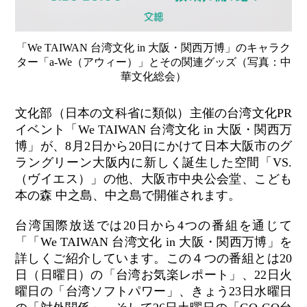
「We TAIWAN 台湾文化 in 大阪・関西万博」のキャラク
ター「a-We（アウィー）」とその関連グッズ（写真：中
華文化総会）
文化部（日本の文科省に類似）主催の台湾文化
PR
イベント「
We TAIWAN
台湾文化
in
大阪・関西万
博」が、
8
月
2
日から
20
日にかけて日本大阪市のグ
ラングリーン大阪内に新しく誕生した空間「
VS.
（ヴイエス）」の他、大阪市中央公会堂、こども
本の森 中之島、中之島で開催され
ます
。
台湾国際放送では
20
日から
4
つの番組を通じて
「「
We TAIWAN
台湾文化
in
大阪・関西万博」を
詳しくご紹介しています。この４つの番組とは
20
日（日曜日）の「台湾お気楽レポート」、
22
日火
曜日の「台湾ソフトパワー」、きょう
23
日水曜日