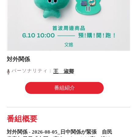
対外関係
パーソナリティ：
王 淑卿
番組紹介
番組概要
対外関係 - 2026-08-05_日中関係が緊張 自民