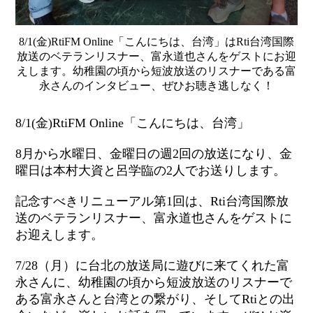
8/1(金)RtiFM Online「こんにちは、台湾」はRti台湾国際
放送のベテランリスナー、富永道也さんをゲストにお迎
えします。幼稚園の頃から短波放送のリスナーである富
永さんのインタビュー、ぜひお聴き逃しなく！
8/1(金)RtiFM Online「こんにちは、台湾」
8月から水曜日、金曜日の週2回の放送になり、金
曜日は本村大資と呂学臨の2人でお送りします。
記念すべきリニューアル第1回は、Rti台湾国際放
送のベテランリスナー、富永道也さんをゲストに
お迎えします。
7/28（月）に台北の放送局に遊びに来てくれた富
永さんに、幼稚園の頃から短波放送のリスナーで
ある富永さんと台湾との繋がり、そしてRtiとの出