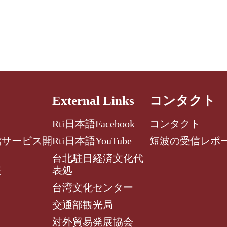
External Links
コンタクト
Rti日本語Facebook
コンタクト
信サービス開
Rti日本語YouTube
短波の受信レポ
台北駐日経済文化代
表
表処
台湾文化センター
交通部観光局
対外貿易発展協会