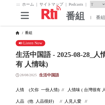
Skip
|
|
|
:::
ホーム
サイトマップ
Podcasts
to
the
番組
main
番
|
content
block
番組
/
Listen Now
生活中国語 - 2025-08-28_
有 人情味)
生活中国語
28/08/2025
人情
(
欠你
一份人情
)
//
人情味
(
台灣很有 
人品
(
他
人品很好
)
//
人見人愛
//