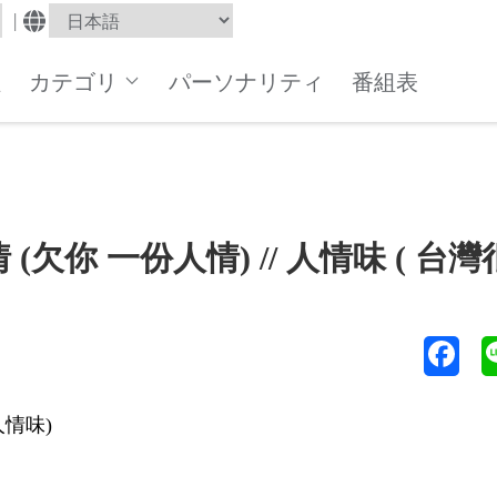
|
組
カテゴリ
パーソナリティ
番組表
人情 (欠你 一份人情) // 人情味 ( 台灣
人情味
)