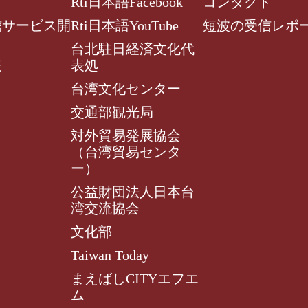
Rti日本語Facebook
コンタクト
信サービス開
Rti日本語YouTube
短波の受信レポ
台北駐日経済文化代
表
表処
台湾文化センター
交通部観光局
対外貿易発展協会
（台湾貿易センタ
ー）
公益財団法人日本台
湾交流協会
文化部
Taiwan Today
まえばしCITYエフエ
ム