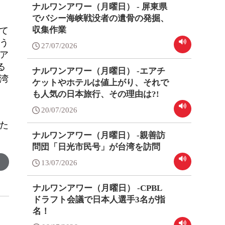
ナルワンアワー（月曜日） - 屏東県
でバシー海峡戦没者の遺骨の発掘、
収集作業
て
う
27/07/2026
ア
る
ナルワンアワー（月曜日） -エアチ
湾
ケットやホテルは値上がり、それで
も人気の日本旅行、その理由は?!
20/07/2026
た
ナルワンアワー（月曜日） -親善訪
問団「日光市民号」が台湾を訪問
13/07/2026
ナルワンアワー（月曜日） -CPBL
ドラフト会議で日本人選手3名が指
名！