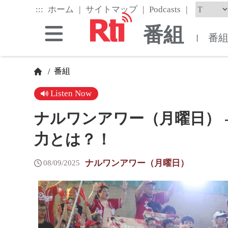
Skip
|
|
|
:::
ホーム
サイトマップ
Podcasts
to
the
番組
main
番
|
content
block
番組
/
Listen Now
ナルワンアワー（月曜日） 
力とは？！
ナルワンアワー（月曜日）
08/09/2025