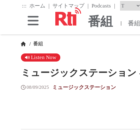
Skip
|
|
|
:::
ホーム
サイトマップ
Podcasts
to
the
番組
main
番
|
content
block
番組
/
Listen Now
ミュージックステーション - 20
ミュージックステーション
08/09/2025