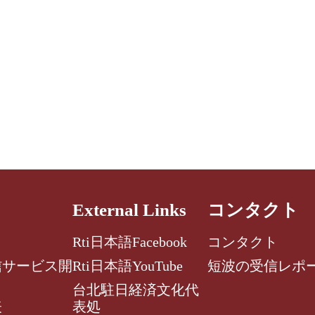
External Links
コンタクト
Rti日本語Facebook
コンタクト
信サービス開
Rti日本語YouTube
短波の受信レポ
台北駐日経済文化代
表
表処