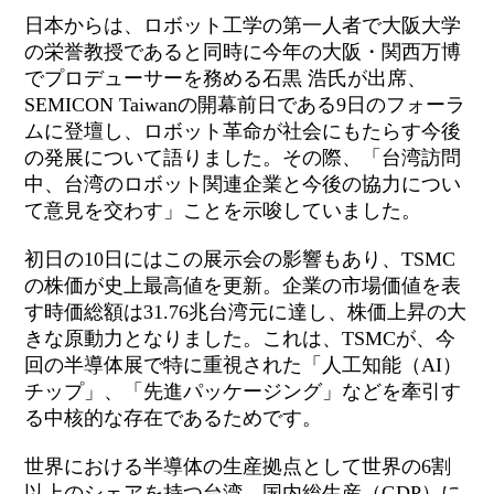
日本からは、ロボット工学の第一人者で大阪大学
の栄誉教授であると同時に今年の大阪・関西万博
でプロデューサーを務める石黒 浩氏が出席、
SEMICON Taiwanの開幕前日である9日のフォーラ
ムに登壇し、ロボット革命が社会にもたらす今後
の発展について語りました。その際、「台湾訪問
中、台湾のロボット関連企業と今後の協力につい
て意見を交わす」ことを示唆していました。
初日の10日にはこの展示会の影響もあり、TSMC
の株価が史上最高値を更新。企業の市場価値を表
す時価総額は31.76兆台湾元に達し、株価上昇の大
きな原動力となりました。これは、TSMCが、今
回の半導体展で特に重視された「人工知能（AI）
チップ」、「先進パッケージング」などを牽引す
る中核的な存在であるためです。
世界における半導体の生産拠点として世界の6割
以上のシェアを持つ台湾、国内総生産（GDP）に