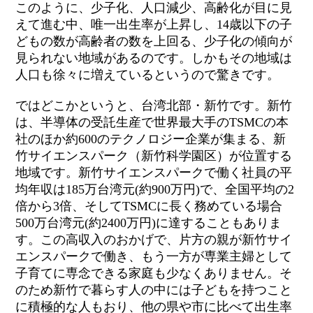
このように、少子化、人口減少、高齢化が目に見
えて進む中、唯一出生率が上昇し、14歳以下の子
どもの数が高齢者の数を上回る、少子化の傾向が
見られない地域があるのです。しかもその地域は
人口も徐々に増えているというので驚きです。
ではどこかというと、台湾北部・新竹です。新竹
は、半導体の受託生産で世界最大手のTSMCの本
社のほか約600のテクノロジー企業が集まる、新
竹サイエンスパーク（新竹科学園区）が位置する
地域です。新竹サイエンスパークで働く社員の平
均年収は185万台湾元(約900万円)で、全国平均の2
倍から3倍、そしてTSMCに長く務めている場合
500万台湾元(約2400万円)に達することもありま
す。この高収入のおかげで、片方の親が新竹サイ
エンスパークで働き、もう一方が専業主婦として
子育てに専念できる家庭も少なくありません。そ
のため新竹で暮らす人の中には子どもを持つこと
に積極的な人もおり、他の県や市に比べて出生率