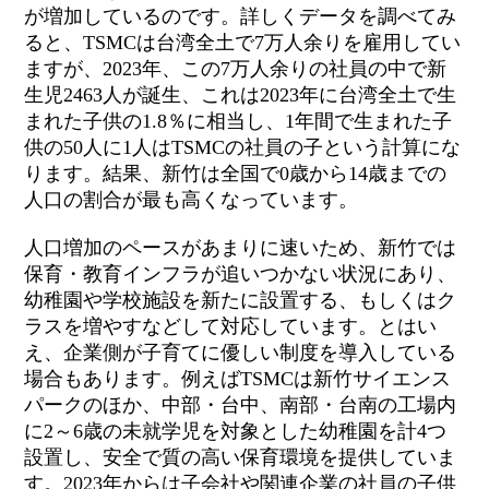
が増加しているのです。詳しくデータを調べてみ
ると、TSMCは台湾全土で7万人余りを雇用してい
ますが、
2023年、この7万人余りの社員の中で新
生児2463人が誕生、これは2023年に台湾全土で生
まれた子供の1.8％に相当し、1年間で生まれた子
供の50人に1人はTSMCの社員の子という計算にな
ります。結果、新竹は全国で0歳から14歳までの
人口の割合が最も高くなっています。
人口増加のペースがあまりに速いため、新竹では
保育・教育インフラが追いつかない状況にあり、
幼稚園や学校施設を新たに設置する、もしくはク
ラスを増やすなどして対応しています。とはい
え、企業側が子育てに優しい制度を導入している
場合もあります。例えばTSMCは新竹サイエンス
パークのほか、中部・台中、南部・台南の工場内
に2～6歳の未就学児を対象とした幼稚園を計4つ
設置し、安全で質の高い保育環境を提供していま
す。2023年からは子会社や関連企業の社員の子供