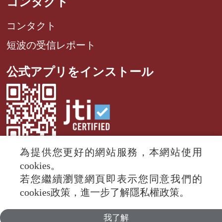
コンタクト
コンタクト
短波の受信レポート
公式アプリをインストール
為提供您更好的網站服務，本網站使用
cookies。
若您繼續瀏覽網頁即表示您同意我們的
© 2024 RTI (Radio Taiwan International).
cookies政策，進一步了解隱私權政策。
All rights reserved.
我了解