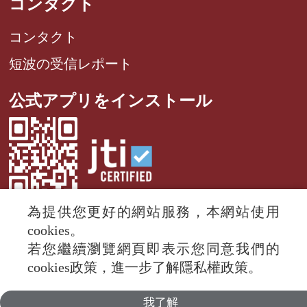
コンタクト
コンタクト
短波の受信レポート
公式アプリをインストール
為提供您更好的網站服務，本網站使用
cookies。
若您繼續瀏覽網頁即表示您同意我們的
© 2024 RTI (Radio Taiwan International).
cookies政策，進一步了解隱私權政策。
All rights reserved.
我了解