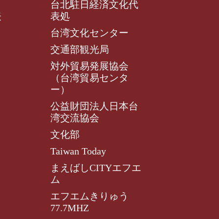
台北駐日経済文化代
表
表処
台湾文化センター
交通部観光局
対外貿易発展協会
（台湾貿易センタ
ー）
公益財団法人日本台
湾交流協会
文化部
Taiwan Today
まえばしCITYエフエ
ム
エフエムきりゅう
77.7MHZ