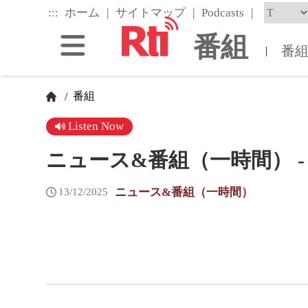
Skip
|
|
|
:::
ホーム
サイトマップ
Podcasts
to
the
番組
main
番
|
content
block
番組
/
Listen Now
ニュース&番組（一時間） - 202
ニュース&番組（一時間）
13/12/2025