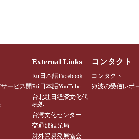
External Links
コンタクト
Rti日本語Facebook
コンタクト
信サービス開
Rti日本語YouTube
短波の受信レポ
台北駐日経済文化代
表
表処
台湾文化センター
交通部観光局
対外貿易発展協会