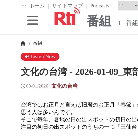
Skip
|
|
|
:::
ホーム
サイトマップ
Podcasts
to
the
番組
main
番
|
content
block
番組
/
Listen Now
文化の台湾 - 2026-01-
文化の台湾
09/01/2026
台湾ではお正月と言えば旧暦のお正月「春節」
思う人は多いんです。
そこで毎年、各地の日の出スポットの初日の出
注目の初日の出スポットのうちの一つ「三仙台