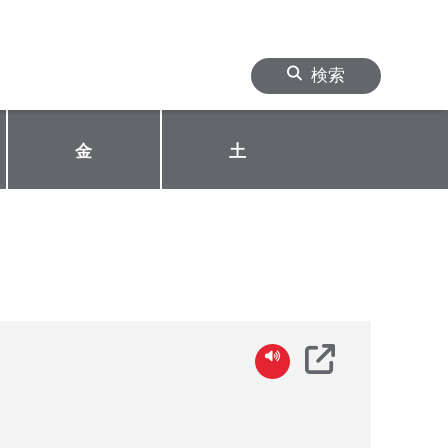
検索
金
土