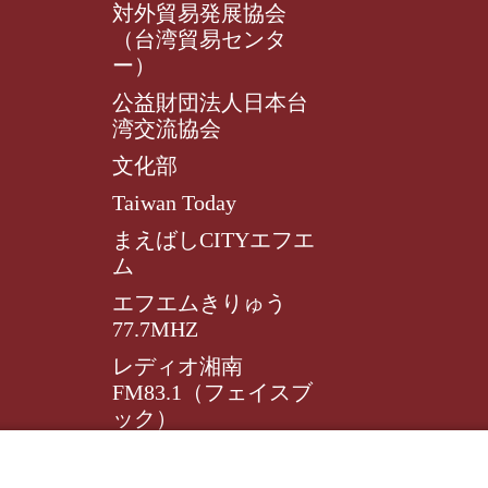
対外貿易発展協会
（台湾貿易センタ
ー）
公益財団法人日本台
湾交流協会
文化部
Taiwan Today
まえばしCITYエフエ
ム
エフエムきりゅう
77.7MHZ
レディオ湘南
FM83.1（フェイスブ
ック）
レディオ湘南FM83.1