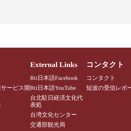
External Links
コンタクト
Rti日本語Facebook
コンタクト
信サービス開
Rti日本語YouTube
短波の受信レポ
台北駐日経済文化代
表
表処
台湾文化センター
交通部観光局