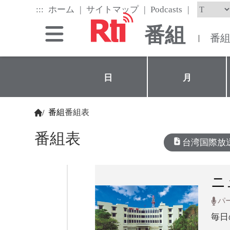
Skip
|
|
|
:::
ホーム
サイトマップ
Podcasts
to
the
番組
main
番
|
content
block
日
月
番組
番組表
/
番組表
台湾国際放
ニ
パ
毎日