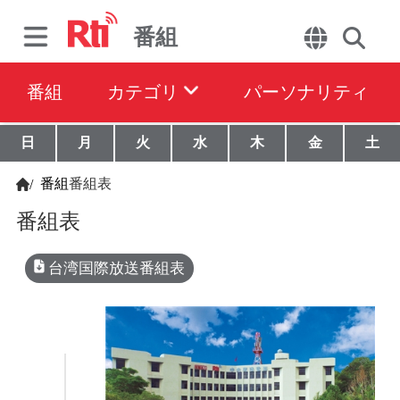
番組
番組
カテゴリ
パーソナリティ
日
月
火
水
木
金
土
番組
番組表
/
番組表
台湾国際放送番組表