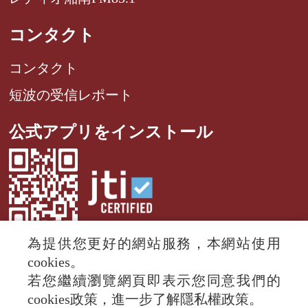
コンタクト
コンタクト
短波の受信レポート
公式アプリをインストール
為提供您更好的網站服務，本網站使用
cookies。
若您繼續瀏覽網頁即表示您同意我們的
© 2024 RTI (Radio Taiwan International).
cookies政策，進一步了解隱私權政策。
All rights reserved.