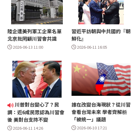
陸企遭美列軍工企業名單
習近平訪朝與中共國的『朝
北京批罔顧川習會共識
鮮化』
2026-06-13 11:00
2026-06-11 16:05
川普對台變心了？民
誰在改變台海現狀？從川習
會看台灣未來 學者齊解析
調：近6成民眾認為川習會
「被統一」議題
後 美對台支持不變
2026-06-10 17:21
2026-06-11 14:26