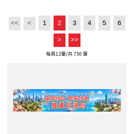
<<
<
1
2
3
4
5
6
>
>>
每頁12筆/共
750
筆