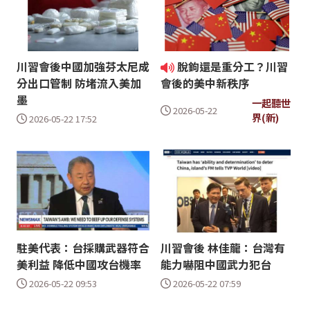
川習會後中國加強芬太尼成
脫鉤還是重分工？川習
分出口管制 防堵流入美加
會後的美中新秩序
墨
一起聽世
2026-05-22
界(新)
2026-05-22 17:52
駐美代表：台採購武器符合
川習會後 林佳龍：台灣有
美利益 降低中國攻台機率
能力嚇阻中國武力犯台
2026-05-22 09:53
2026-05-22 07:59