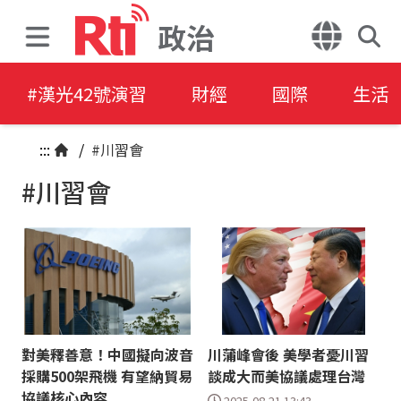
政治
#漢光42號演習
財經
國際
生活
:::
/
#川習會
#川習會
對美釋善意！中國擬向波音
川蒲峰會後 美學者憂川習
採購500架飛機 有望納貿易
談成大而美協議處理台灣
協議核心內容
2025-08-21 13:43