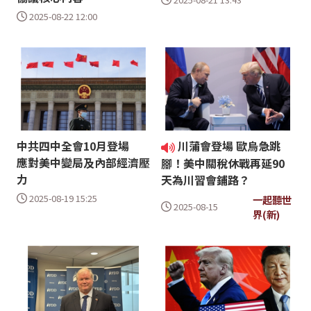
2025-08-22 12:00
中共四中全會10月登場
川蒲會登場 歐烏急跳
應對美中變局及內部經濟壓
腳！美中關稅休戰再延90
力
天為川習會鋪路？
2025-08-19 15:25
一起聽世
2025-08-15
界(新)