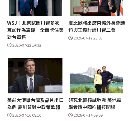
WSJ：北京試圖川習多次
盧比歐將出席東協外長會議
互訪作為籌碼 全面卡住美
料與王毅討論川習二會
對台軍售
2026-07-17 23:03
2026-07-22 14:32
美前大使舉台灣及晶片出口
研究北韓核試地震 美地震
為例 憂川普對中政策軟弱
學者遭中國拘捕控間諜
2026-07-16 08:10
2026-07-14 09:09