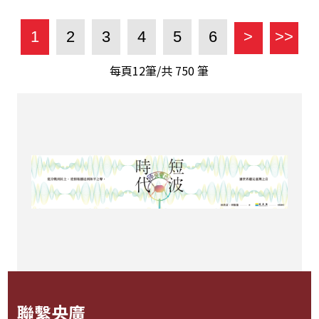
1
2
3
4
5
6
>
>>
每頁12筆/共
750
筆
聯繫央廣