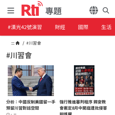
專題
#漢光42號演習
財經
國際
生活
:::
/
#川習會
#川習會
分析：中國反制美國留一手
強行推進審判程序 錫安教
預留川習對話空間
會案定8月中開庭遭批侵害
辯護權
1 天