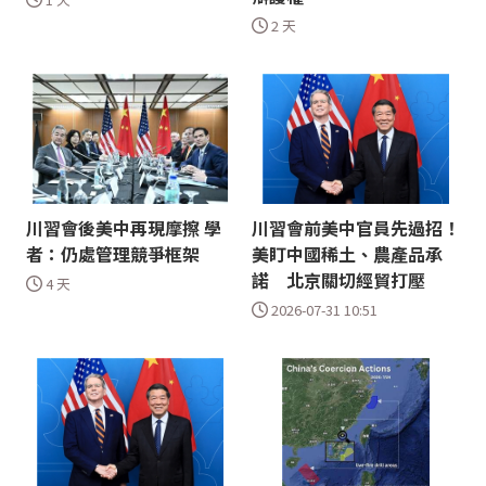
2 天
川習會後美中再現摩擦 學
川習會前美中官員先過招！
者：仍處管理競爭框架
美盯中國稀土、農產品承
諾 北京關切經貿打壓
4 天
2026-07-31 10:51