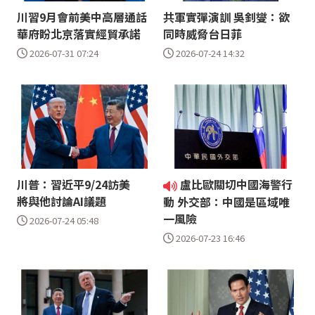
川習9月會前美中高層通話
共軍實彈演訓 吳釗燮：欲
華府盼北京落實經貿承諾
同時威脅台日菲
2026-07-31 07:24
2026-07-24 14:32
川普：習近平9/24訪美
盧比歐關切中國海警行
將與他討論AI議題
動 外交部：中國是區域唯
一風險
2026-07-24 05:48
2026-07-23 16:46