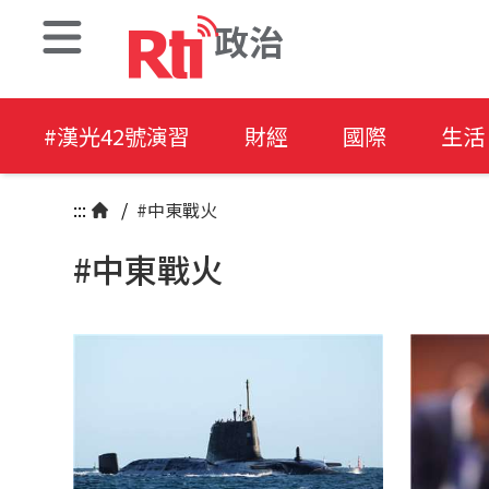
政治
#漢光42號演習
財經
國際
生活
:::
/
#中東戰火
#中東戰火