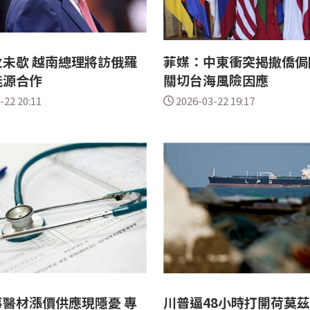
未歇 越南總理將訪俄羅
菲媒：中東衝突揭撤僑侷
能源合作
關切台海風險因應
-22 20:11
2026-03-22 19:17
醫材漲價供應現隱憂 專
川普逼48小時打開荷莫茲