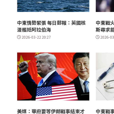
中東情勢緊張 每日郵報：英國核
中東戰火
潛艦抵阿拉伯海
斯尋求
2026-03-22 20:27
2026-03
美媒：華府要等伊朗戰事結束才
中東戰事