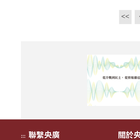
<<
聯繫央廣
關於
:::