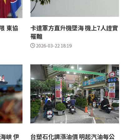
限 東協
卡達軍方直升機墜海 機上7人證實
罹難
2026-03-22 18:19
海峽 伊
台塑石化調漲油價 明起汽油每公