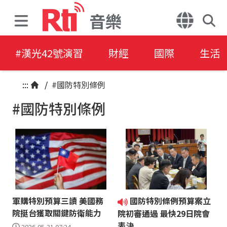
音樂
#漢光42號演習
財經
國際
生活
:::
/
#國防特別條例
#國防特別條例
軍購特別預算三讀 美國務
國防特別條例預算案立
院挺台獲取關鍵防衛能力
院初審通過 最快29日院會
表決
2026-05-31 07:24