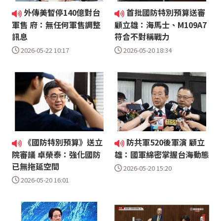
外傳美暫停140億對台
首批國防特別預算送審
軍售 府：無任何軍售調整
顧立雄：海馬士、M109A7
訊息
符合不對稱戰力
2026-05-22 10:17
2026-05-20 18:34
《國防特別預算》送立
防共軍520後軍演 顧立
院審議 卓榮泰：強化國防
雄：國軍綿密掌握台海動態
已無拖延空間
2026-05-20 15:20
2026-05-20 16:01