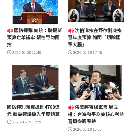
國防採購 總統：將提新
沈伯洋指在野欲刪凍指
預算亡羊補牢 籲在野勿阻
管年度預算 如同「切除國
擋
軍大腦」
2026-05-20 11:40
2026-05-19 17:46
國防特別預算遭刪4700億
傳美將暫緩軍售 顧立
元 藍委建議編入年度預算
雄：台海和平為美核心利益
審慎樂觀看待
2026-05-19 17:29
2026-05-19 15:55