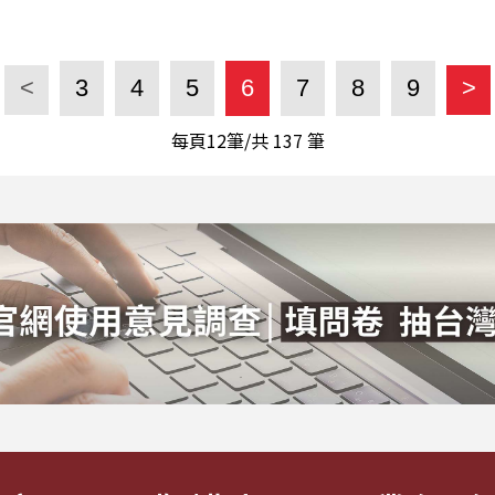
<
3
4
5
6
7
8
9
>
每頁12筆/共
137
筆