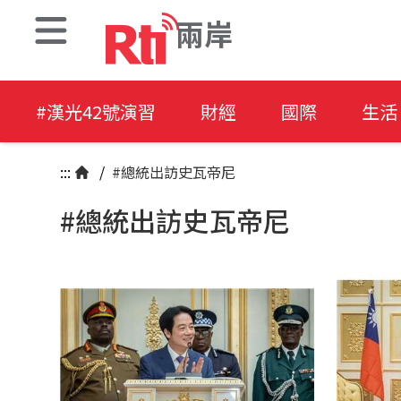
兩岸
#漢光42號演習
財經
國際
生活
:::
/
#總統出訪史瓦帝尼
#總統出訪史瓦帝尼