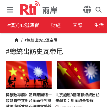
兩岸
#漢光42號演習
財經
國際
生活
:::
/
#總統出訪史瓦帝尼
#總統出訪史瓦帝尼
吳瑟致專欄》朝野應團結一
北京施壓3國阻賴總統出訪
致譴責中共對台全面性打壓
美學者：對全球是警鐘
戰略清晰才是正確國家路線
2026-04-24 09:06