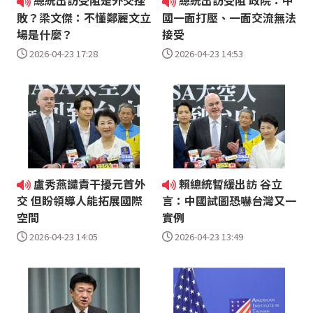
總統出訪受阻是外交挫
總統出訪受阻 政院：中
敗？梁文傑：不懂鄭麗文立
國一面打壓、一面交流無法
場是什麼？
接受
2026-04-23 17:28
2026-04-23 14:53
盧秀燕譴責干擾元首外
賴總統暫緩出訪 谷立
交 但盼領導人能拓展國際
言：中國試圖恐嚇台灣又一
空間
實例
2026-04-23 14:05
2026-04-23 13:49