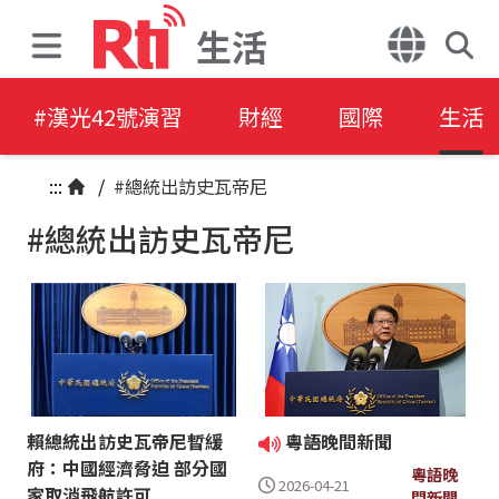
生活
#漢光42號演習
財經
國際
生活
:::
/
#總統出訪史瓦帝尼
#總統出訪史瓦帝尼
賴總統出訪史瓦帝尼暫緩
粵語晚間新聞
府：中國經濟脅迫 部分國
粵語晚
2026-04-21
家取消飛航許可
間新聞