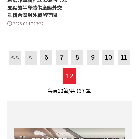
林展暉專欄》以馬來西亞為
支點的半導體供應鏈外交
重構台灣對外戰略空間
2026-04-17 13:22
<<
<
6
7
8
9
10
11
12
每頁12筆/共
137
筆