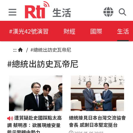
生活
#漢光42號演習
財經
國際
生活
:::
/
#總統出訪史瓦帝尼
#總統出訪史瓦帝尼
遭質疑赴史國踩點太高
總統接見日本台灣交流協會
會長 感謝日本堅定挺台
調 蔡明彥：欲展現維安量
能示警親中勢力
2026-05-06 20:03