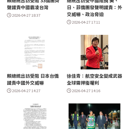
賴總統出訪受阻 33僑團齊
總統出訪受中國阻撓 美、
聲譴責中國霸凌台灣
日、菲僑團發聲明譴責：外
交威嚇、政治脅迫
2026-04-27 18:37
2026-04-27 17:11
賴總統出訪受阻 日本台僑
徐佳青：航空安全變成武器
譴責中國外交威嚇
全球需捍衛權利
2026-04-27 14:27
2026-04-27 14:16