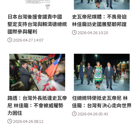
日本台灣後援會譴責中國
史瓦帝尼媒體：不畏脅迫
堅定支持台灣與賴清德總統
林佳龍訪史國展堅韌邦誼
國際參與權利
2026-04-26 10:20
2026-04-27 14:07
路透：台灣外長抵達史瓦帝
任總統特使抵史瓦帝尼 林
尼 林佳龍：不會被威權勢
佳龍：台灣有決心走向世界
力困住
2026-04-26 05:43
2026-04-26 08:12