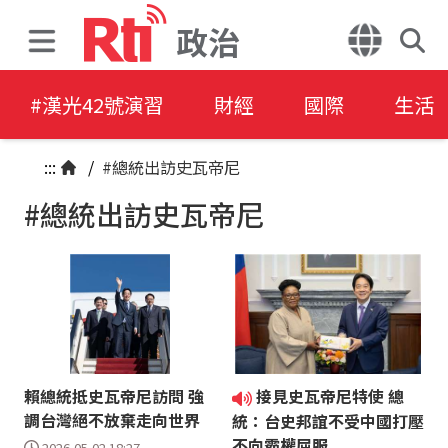
政治
#漢光42號演習
財經
國際
生活
:::
/
#總統出訪史瓦帝尼
#總統出訪史瓦帝尼
賴總統抵史瓦帝尼訪問 強
接見史瓦帝尼特使 總
調台灣絕不放棄走向世界
統：台史邦誼不受中國打壓
不向霸權屈服
2026-05-02 18:27