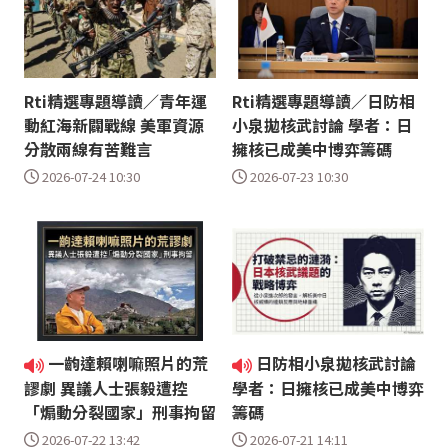
Rti精選專題導讀／青年運
Rti精選專題導讀／日防相
動紅海新闢戰線 美軍資源
小泉拋核武討論 學者：日
分散兩線有苦難言
擁核已成美中博弈籌碼
2026-07-24 10:30
2026-07-23 10:30
一齣達賴喇嘛照片的荒
日防相小泉拋核武討論
謬劇 異議人士張毅遭控
學者：日擁核已成美中博弈
「煽動分裂國家」刑事拘留
籌碼
2026-07-22 13:42
2026-07-21 14:11