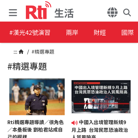
生活
#漢光42號演習
兩岸
財經
國際
:::
/
#精選專題
#精選專題
Rti精選專題導讀／很角色
中國入出境管理新規9
／本壘板後 劉柏君站成自
月上路 台灣民眾恐淪政治
己的模樣
人質風險高