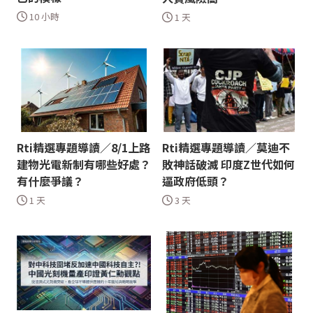
10 小時
1 天
Rti精選專題導讀／8/1上路
Rti精選專題導讀／莫迪不
建物光電新制有哪些好處？
敗神話破滅 印度Z世代如何
有什麼爭議？
逼政府低頭？
1 天
3 天