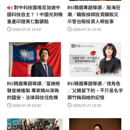
對中科技圍堵反加速中
Rti精選專題導讀／股海狂
潮／韓股槓桿投資釀股災
國科技自主？！中國光刻機
示警台股投資人哪些事
量產印證黃仁勳觀點
2026-07-31 10:30
2026-07-31 13:54
Rti精選專題導讀／當總統
Rti精選專題導讀／很角色
聲音被複製 專家揭AI深偽
╱父親留下的，不只是名字
的國安、法律與信任危機
鄭竹梅與她的記憶
2026-07-30 10:30
2026-07-27 10:30