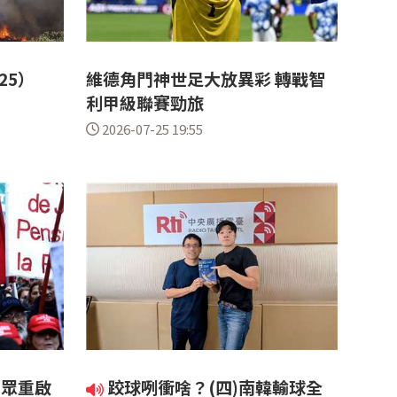
25）
維德角門神世足大放異彩 轉戰智
利甲級聯賽勁旅
2026-07-25 19:55
民眾重啟
跤球咧衝啥？(四)南韓輸球全