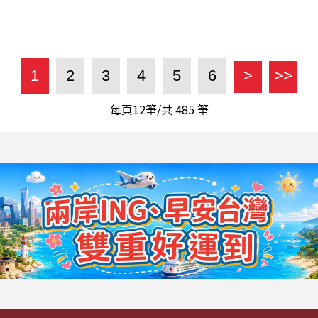
1
2
3
4
5
6
>
>>
每頁12筆/共
485
筆