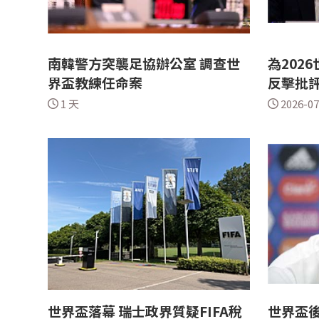
南韓警方突襲足協辦公室 調查世
為202
界盃教練任命案
反擊批
1 天
2026-07
世界盃落幕 瑞士政界質疑FIFA稅
世界盃