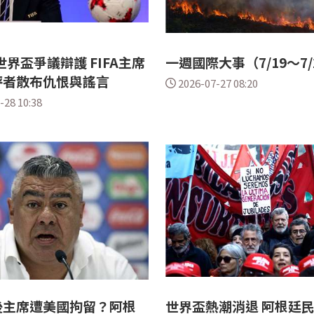
6世界盃爭議辯護 FIFA主席
一週國際大事（7/19～7/
評者散布仇恨與謠言
2026-07-27 08:20
-28 10:38
後主席遭美國拘留？阿根
世界盃熱潮消退 阿根廷