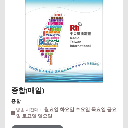
2024.9.24. 백조미 [종료] 대만 생활 10년차 한국
인과 한국어 기자생활 34년차 대만인이 함께하는
-- 대만과 한국의 다양한 문화이야기" -- 타이베이
토크-臺灣真趣味 ‘타이베이 토크’라는 프로그램
명칭으로 한국 성균관대학교 정치외교학과 학사,
연세대학교 정보시스템관리학 석사, 현재 타이완
에서 남십자성 주식회사를 경영하며 회화와 서예
등 예술에도 뛰어난 한국인 노혁이와 프로듀서 백
조미가 함께 타이완과 한국 간의 문화적 공통점과
차이점을 주제로 방송한다. 타이완-한국 의 문화
적 공통점과 차이점에 대해서 궁금하신 분들께는
유익한 프로그램이 될 수 있도록 진지한 태도로
이...
종합(매일)
종합
월요일 화요일 수요일 목요일 금요
방송 시간대：
일 토요일 일요일