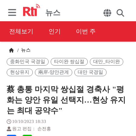
뉴스
전체보기
인기
이번 주
뉴스
/
중화민국 국경일
타이완 쌍십절
대만_타이완
현상유지
兩岸-양안관계
대만 국경일
蔡 총통 마지막 쌍십절 경축사 "평
화는 양안 유일 선택지…현상 유지
는 최대 공약수"
10/10/2023 18:33
원고 편집： 손전홍