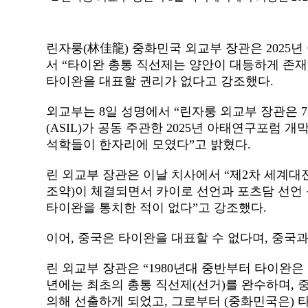
린자룽
(
林佳龍
)
중화민국 외교부 장관은
2025
년
서
“
타이완 총통 직선제는 양안이 대등하게 존
타이완을 대표할 권리가 없다고 강조했다
.
외교부는
8
일 성명에서
“
린자룽 외교부 장관은
7
(ASIL)
가 공동 주관한
2025
년 아태연구포럼 개
석학들이 한자리에 모였다
”
고 밝혔다
.
린 외교부 장관은 이날 치사에서
“
제
2
차 세계대
조약
)
이 체결되면서 카이로 선언과 포츠담 선언
타이완을 통치한 적이 없다”고 강조했다
.
이어
,
중국은 타이완을 대표할 수 없다며
,
중국과
린 외교부 장관은
“1980
년대 중반부터 타이완은
년에는 최초의 총통 직선제
(
선거
)
를 완수하며
,
의해 선출하게 되었고
,
그로부터
(
중화민국은
)