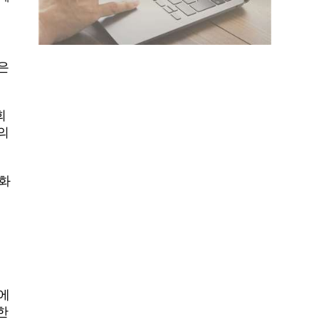
에
은
회
의
화
6
에
한