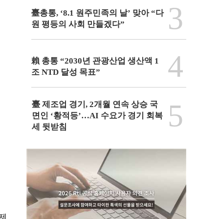
3
臺총통, ‘8.1 원주민족의 날’ 맞아 “다
원 평등의 사회 만들겠다”
4
賴 총통 “2030년 관광산업 생산액 1
조 NTD 달성 목표”
5
臺 제조업 경기, 2개월 연속 상승 국
면인 ‘황적등’…AI 수요가 경기 회복
세 뒷받침
 제