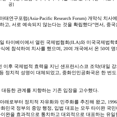
공]
 아태연구포럼
(Asia-Pacific Research Forum)
개막식 치사
재하고
,
서로 예속되지 않는다는 것을 확립했다
”
면서
,
중국
일 타이베이에서 열린 국제법협회
(ILA)
와 미국국제법학
막식에 참석하여 치사를 했으며
, 20
여 개국에서 온
50
여 명
전 이후 국제법적 효력을 지닌 샌프란시스코 조약
(
대일 강
 등 정치적 성명이 대체되었고
,
중화인민공화국은 한 번도
 대등한 관계를 지향하는 기존 입장을 고수했다
.
 아래로부터 정치적 자유화와 민주화를 추진해 왔고
, 199
중화민국 정부의 중앙 행정
,
입법 대표는 모두 타이완 국민
타이완을 효과적으로 통치하고 대외적으로 대표하는 유일