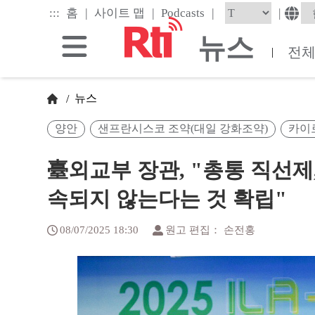
Skip
|
|
|
:::
|
홈
사이트 맵
Podcasts
to
the
뉴스
main
전
|
content
block
뉴스
/
양안
샌프란시스코 조약(대일 강화조약)
카이
臺외교부 장관, "총통 직선제
속되지 않는다는 것 확립"
08/07/2025 18:30
원고 편집： 손전홍