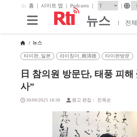
Skip
|
|
|
:::
|
홈
사이트 맵
Podcasts
to
the
뉴스
main
전
|
content
block
뉴스
/
타이완_일본
라이칭더_賴清德
타이완방문
日 참의원 방문단, 태풍 피해 
사”
30/09/2025 18:30
원고 편집： 진옥순