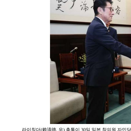
라이칭더(賴清德, 우) 총통이 30일 일본 참의원 자민