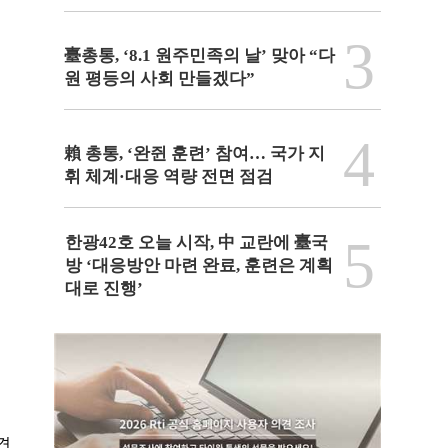
3
臺총통, ‘8.1 원주민족의 날’ 맞아 “다
원 평등의 사회 만들겠다”
4
賴 총통, ‘완쥔 훈련’ 참여… 국가 지
휘 체계·대응 역량 전면 점검
5
한광42호 오늘 시작, 中 교란에 臺국
방 ‘대응방안 마련 완료, 훈련은 계획
대로 진행’
견