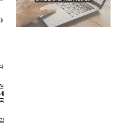
대
다
협
변에
 국
 일