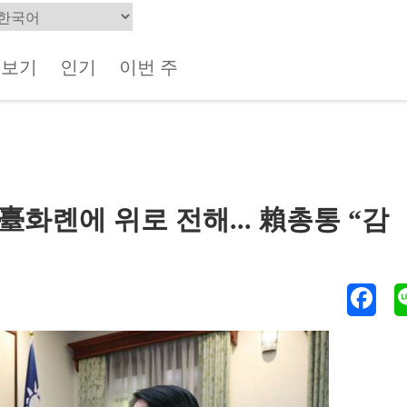
체보기
인기
이번 주
臺화롄에 위로 전해... 賴총통 “감