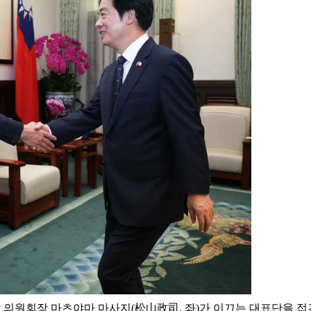
당 의원회장 마츠야마 마사지(松山政司, 좌)가 이끄는 대표단을 접