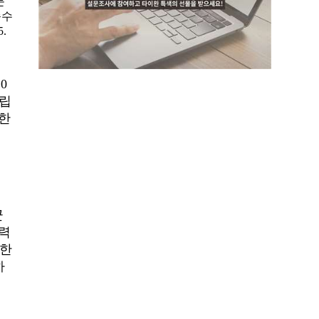
분
순수
.
.0
사립
 한
군
력
 한
하