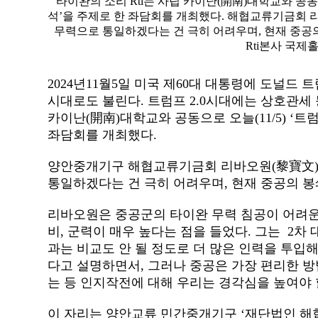
타이완의 소리 Rti는 사립 카이난(開南)대학교와 공동으
석’을 주제로 한 좌담회를 개최했다. 해협교류기금회 
무력으로 통일하겠다는 건 극히 어려우며, 현재 중공의 봉
Rti본사 국제홀).
2024
년
11
월
5
일 미국 제
60
대 대통령에 도널드 트
시대로도 불린다
.
트럼프
2.0
시대에는 상호관세 
카이난
(
開南
)
대학교와 공동으로 오늘
(11/5) ‘
트
좌담회를 개최했다
.
양안중개기구 해협교류기금회 리바오원
(
黎寶文
통일하겠다는 건 극히 어려우며
,
현재 중공의 
리바오원은 중공군의 타이완 무력 침공이 어려운
비
,
군력이 매우 높다는 점을 들었다
.
그는
2
차 
과는 비교도 안 될 정도로 더 많은 인력을 투입해
다고 설명하면서
,
그러나 중공은 가장 편리한 방
는 등 인지작전에 대해 우리는 경각심을 높여야
이 자리는 양안교류 민간중개기구
‘
재단법인 해