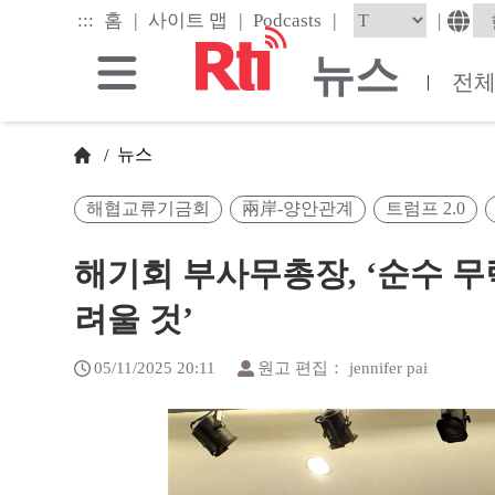
Skip
|
|
|
:::
|
홈
사이트 맵
Podcasts
to
the
뉴스
main
전
|
content
block
뉴스
/
해협교류기금회
兩岸-양안관계
트럼프 2.0
해기회 부사무총장, ‘순수 무
려울 것’
05/11/2025 20:11
원고 편집： jennifer pai