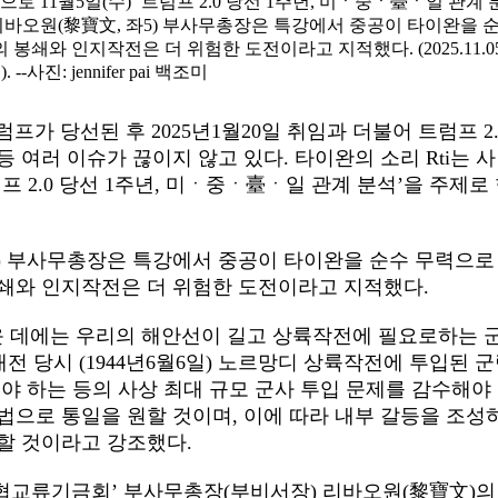
로 11월5일(수) ‘트럼프 2.0 당선 1주년, 미ㆍ중ㆍ臺ㆍ일 관계 
리바오원(黎寶文, 좌5) 부사무총장은 특강에서 중공이 타이완을 
쇄와 인지작전은 더 위험한 도전이라고 지적했다. (2025.11.05
 --사진: jennifer pai 백조미
럼프가 당선된 후
2025
년
1
월
20
일 취임과 더불어 트럼프
2
등 여러 이슈가 끊이지 않고 있다
.
타이완의 소리
Rti
는 
럼프
2.0
당선
1
주년
,
미ㆍ중ㆍ
臺
ㆍ일 관계 분석
’
을 주제로
)
부사무총장은 특강에서 중공이 타이완을 순수 무력으로
봉쇄와 인지작전은 더 위험한 도전이라고 지적했다
.
 데에는 우리의 해안선이 길고 상륙작전에 필요로하는 
대전 당시
(1944
년
6
월
6
일
)
노르망디 상륙작전에 투입된 군
야 하는 등의 사상 최대 규모 군사 투입 문제를 감수해야
법으로 통일을 원할 것이며
,
이에 따라 내부 갈등을 조성
 할 것이라고 강조했다
.
협교류기금회
’
부사무총장
(
부비서장
)
리바오원
(
黎寶文
)
의