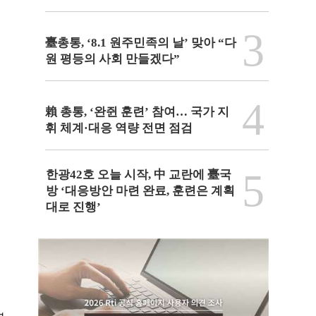
3
臺총통, ‘8.1 원주민족의 날’ 맞아 “다
원 평등의 사회 만들겠다”
4
賴 총통, ‘완쥔 훈련’ 참여… 국가 지
휘 체계·대응 역량 전면 점검
5
한광42호 오늘 시작, 中 교란에 臺국
방 ‘대응방안 마련 완료, 훈련은 계획
대로 진행’