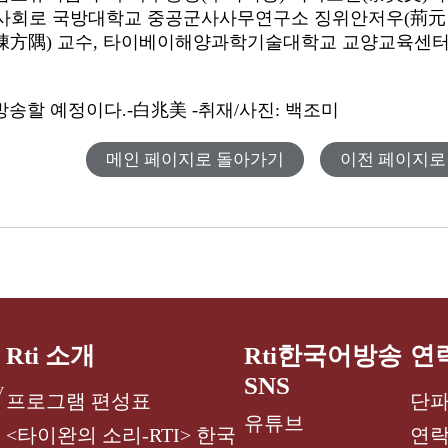
 사회로 국방대학교 중공군사사무연구소 징위안저우
(
荊元
陳方隅
)
교수
,
타이베이해양과학기술대학교 교양교육센
 방송할 예정이다
.-
白兆美
-
취재
/
사진
:
백조미
메인 페이지로 돌아가기
이전 페이지로
Rti 소개
Rti한국어방송
연
SNS
y
프로그램 편성표
단파
유튜브
<타이완의 소리-RTI> 한국
연