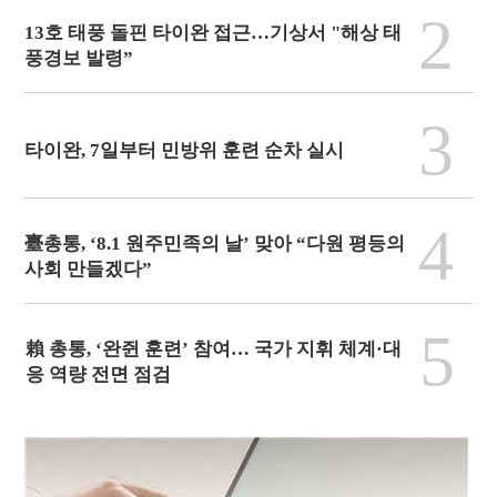
2
13호 태풍 돌핀 타이완 접근…기상서 "해상 태
풍경보 발령”
3
타이완, 7일부터 민방위 훈련 순차 실시
4
臺총통, ‘8.1 원주민족의 날’ 맞아 “다원 평등의
사회 만들겠다”
5
賴 총통, ‘완쥔 훈련’ 참여… 국가 지휘 체계·대
응 역량 전면 점검