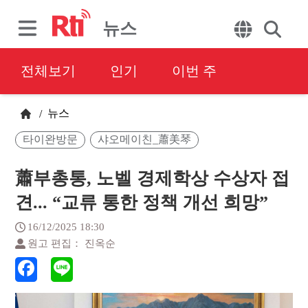
뉴스
전체보기
인기
이번 주
뉴스
/
타이완방문
샤오메이친_蕭美琴
蕭부총통, 노벨 경제학상 수상자 접
견... “교류 통한 정책 개선 희망”
16/12/2025 18:30
원고 편집： 진옥순