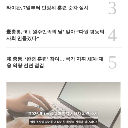
3
타이완, 7일부터 민방위 훈련 순차 실시
4
臺총통, ‘8.1 원주민족의 날’ 맞아 “다원 평등의
사회 만들겠다”
5
賴 총통, ‘완쥔 훈련’ 참여… 국가 지휘 체계·대
응 역량 전면 점검