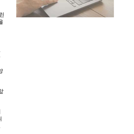
 린
을
라
있
존
노
양
앞
해
위
고