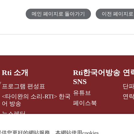
메인 페이지로 돌아가기
이전 페이지로
Rti 소개
Rti한국어방송
연
SNS
y
프로그램 편성표
단파
유튜브
<타이완의 소리-RTI> 한국
연
페이스북
어 방송
뉴스레터
供您更好的網站服務，本網站使用cookies。