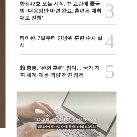
3
한광42호 오늘 시작, 中 교란에 臺국
방 ‘대응방안 마련 완료, 훈련은 계획
대로 진행’
4
타이완, 7일부터 민방위 훈련 순차 실
시
5
賴 총통, ‘완쥔 훈련’ 참여… 국가 지
휘 체계·대응 역량 전면 점검