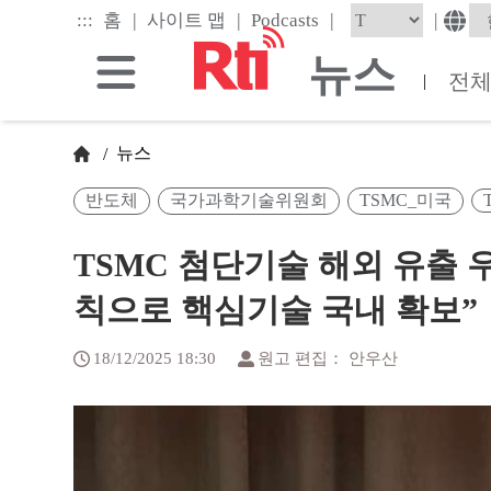
Skip
|
|
|
:::
|
홈
사이트 맵
Podcasts
to
the
뉴스
main
전
|
content
block
뉴스
/
반도체
국가과학기술위원회
TSMC_미국
TSMC 첨단기술 해외 유출 
칙으로 핵심기술 국내 확보”
18/12/2025 18:30
원고 편집： 안우산