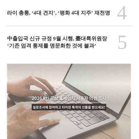
4
라이 총통, ‘4대 견지’, ‘평화 4대 지주’ 재천명
5
中출입국 신규 규정 9월 시행, 臺대륙위원장
‘기존 엄격 통제를 명문화한 것에 불과’