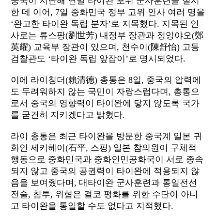
중국이 지난해 연말 타이완 포위 군사훈련을 실시
한 데 이어, 7일 중화민국 정부 고위 인사 여러 명을
‘완고한 타이완 독립 분자’로 지목했다. 지목된 인
사로는 류스팡(劉世芳) 내정부 장관과 정잉야오(鄭
英耀) 교육부 장관이 있으며, 천수이(陳舒怡) 고등
검찰관도 ‘타이완 독립 앞잡이’로 명시되었다.
이에 라이칭더(賴清德) 총통은 8일, 중국의 압력에
도 두려워하지 않는 국민이 자랑스럽다며, 총통으
로서 중국의 영향력이 타이완에 닿지 않도록 국가
를 굳건히 지키겠다고 밝혔다.
라이 총통은 최근 타이완을 방문한 중국계 일본 귀
화인 세키헤이(石平, 스핑) 일본 참의원이 구체적
행동으로 중화민국과 중화인민공화국이 서로 종속
되지 않고 중국의 공권력이 타이완에 적용되지 않
음을 보여줬다며, 대타이완 군사훈련과 통일전선
전술, 침투, 위협은 결코 평화를 위한 수단이 아니
고 타이완을 통일할 수도 없다고 지적했다.