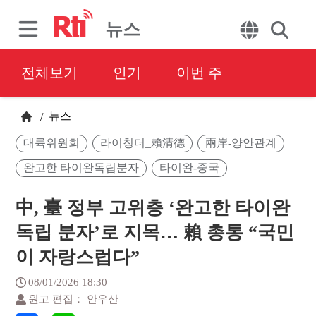
뉴스
전체보기
인기
이번 주
뉴스
/
대륙위원회
라이칭더_賴清德
兩岸-양안관계
완고한 타이완독립분자
타이완-중국
中, 臺 정부 고위층 ‘완고한 타이완
독립 분자’로 지목… 賴 총통 “국민
이 자랑스럽다”
08/01/2026 18:30
원고 편집： 안우산