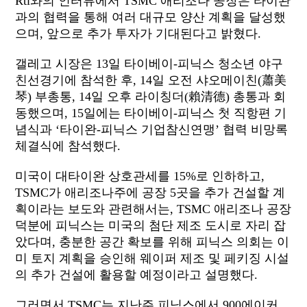
Rti와의 인터뷰에서 TSMC 애리조나 공장은 타이완
과의 협력을 통해 여러 대규모 양산 계획을 달성했
으며, 앞으로 추가 투자가 기대된다고 밝혔다.
갤레고 시장은 13일 타이베이-피닉스 청소년 야구
친선경기에 참석한 후, 14일 오전 샤오메이친(蕭美
琴) 부총통, 14일 오후 라이칭더(賴清德) 총통과 회
동했으며, 15일에는 타이베이-피닉스 첫 직항편 기
념식과 ‘타이완-피닉스 기업참신연맹’ 협력 비망록
체결식에 참석했다.
미국이 대타이완 상호관세를 15%로 인하하고,
TSMC가 애리조나주에 공장 5곳을 추가 건설할 계
획이라는 보도와 관련해서는, TSMC 애리조나 공장
덕분에 피닉스는 미국의 첨단 제조 도시로 자리 잡
았다며, 충분한 공간 확보를 위해 피닉스 의회는 이
미 토지 계획을 승인해 웨이퍼 제조 및 페키징 시설
의 추가 건설에 활용할 예정이라고 설명했다.
그러면서 TSMC는 지난주 피닉스에서 900에이커