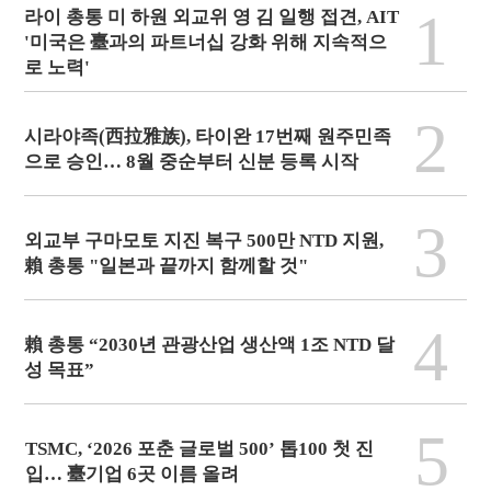
1
라이 총통 미 하원 외교위 영 김 일행 접견, AIT
'미국은 臺과의 파트너십 강화 위해 지속적으
로 노력'
2
시라야족(西拉雅族), 타이완 17번째 원주민족
으로 승인… 8월 중순부터 신분 등록 시작
3
외교부 구마모토 지진 복구 500만 NTD 지원,
賴 총통 "일본과 끝까지 함께할 것"
4
賴 총통 “2030년 관광산업 생산액 1조 NTD 달
성 목표”
5
TSMC, ‘2026 포춘 글로벌 500’ 톱100 첫 진
입… 臺기업 6곳 이름 올려