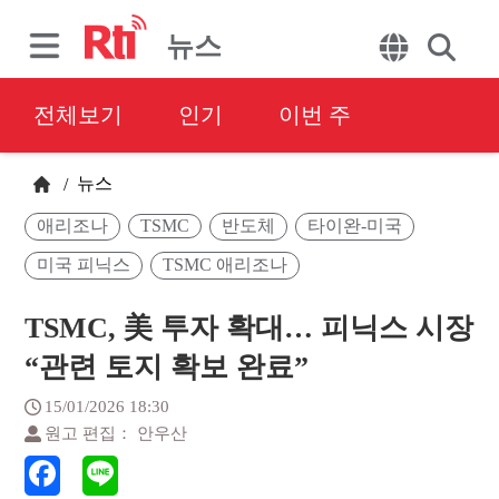
뉴스
전체보기
인기
이번 주
뉴스
/
애리조나
TSMC
반도체
타이완-미국
미국 피닉스
TSMC 애리조나
TSMC, 美 투자 확대… 피닉스 시장
“관련 토지 확보 완료”
15/01/2026 18:30
원고 편집： 안우산