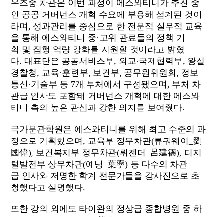
우즈중 차관은 이번 과정이 에스와티니가 추진 중
인 공공 거버넌스 개혁 수요에 부응해 설계된 것이
라며, 성과관리를 중심으로 한 전문적·실무적 교육
을 통해 에스와티니 중·고위 관료들의 정책 기
획 및 집행 역량 강화를 지원할 것이라고 밝혔
다. 대표단은 공공서비스부, 외교·국제협력부, 왕실
경찰청, 교육·훈련부, 보건부, 공무원위원회, 정보
통신·기술부 등 7개 부처에서 구성됐으며, 부처 차
관급 인사도 포함돼 거버넌스 개혁에 대한 에스와
티니 측의 높은 관심과 강한 의지를 보여줬다.
국가문관학원은 에스와티니를 위해 최고 수준의 과
정으로 기획했으며, 교육부 정무차관(류궈웨이_劉
國偉), 보건복지부 정무차관(뤼젠더_呂建德), 디지
털발전부 상무차관(예닝_葉寧) 등 다수의 차관
급 인사와 저명한 학계 전문가들을 강사진으로 초
청했다고 설명했다.
또한 강의 외에도 타이완의 정상급 종합병원 중 하