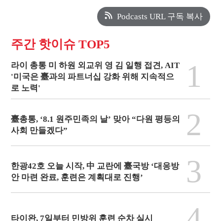
Podcasts URL 구독 복사
주간 핫이슈 TOP5
1
라이 총통 미 하원 외교위 영 김 일행 접견, AIT
'미국은 臺과의 파트너십 강화 위해 지속적으
로 노력'
2
臺총통, ‘8.1 원주민족의 날’ 맞아 “다원 평등의
사회 만들겠다”
3
한광42호 오늘 시작, 中 교란에 臺국방 ‘대응방
안 마련 완료, 훈련은 계획대로 진행’
4
타이완, 7일부터 민방위 훈련 순차 실시