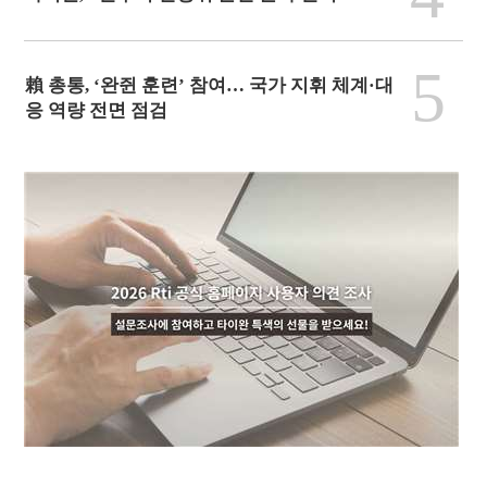
5
賴 총통, ‘완쥔 훈련’ 참여… 국가 지휘 체계·대
응 역량 전면 점검