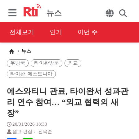
뉴스
전체보기
인기
이번 주
뉴스
/
우방국
타이완방문
외교
타이완_에스토니아
에스와티니 관료, 타이완서 성과관
리 연수 참여… “외교 협력의 새
장”
20/01/2026 18:30
원고 편집： 진옥순