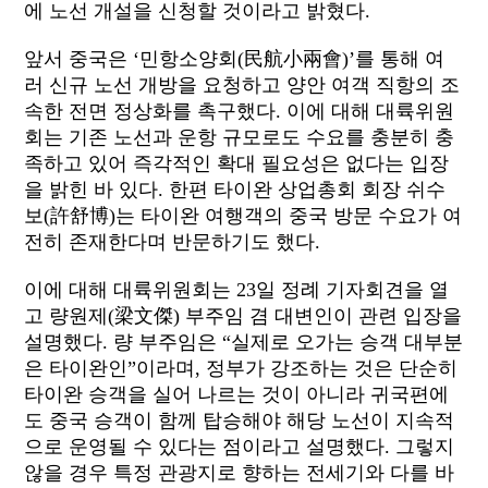
에 노선 개설을 신청할 것이라고 밝혔다.
앞서 중국은 ‘민항소양회(民航小兩會)’를 통해 여
러 신규 노선 개방을 요청하고 양안 여객 직항의 조
속한 전면 정상화를 촉구했다. 이에 대해 대륙위원
회는 기존 노선과 운항 규모로도 수요를 충분히 충
족하고 있어 즉각적인 확대 필요성은 없다는 입장
을 밝힌 바 있다. 한편 타이완 상업총회 회장 쉬수
보(許舒博)는 타이완 여행객의 중국 방문 수요가 여
전히 존재한다며 반문하기도 했다.
이에 대해 대륙위원회는 23일 정례 기자회견을 열
고 량원제(梁文傑) 부주임 겸 대변인이 관련 입장을
설명했다. 량 부주임은 “실제로 오가는 승객 대부분
은 타이완인”이라며, 정부가 강조하는 것은 단순히
타이완 승객을 실어 나르는 것이 아니라 귀국편에
도 중국 승객이 함께 탑승해야 해당 노선이 지속적
으로 운영될 수 있다는 점이라고 설명했다. 그렇지
않을 경우 특정 관광지로 향하는 전세기와 다를 바