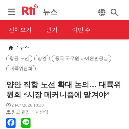
뉴스
전체보기
인기
이번 주
뉴스
/
항공 노선
양안
중국 국무원 타이완판공실
대륙위원회
양안 직항 노선 확대 논의… 대륙위
원회 “시장 메커니즘에 맡겨야”
24/04/2026 18:30
원고 편집： 서승임