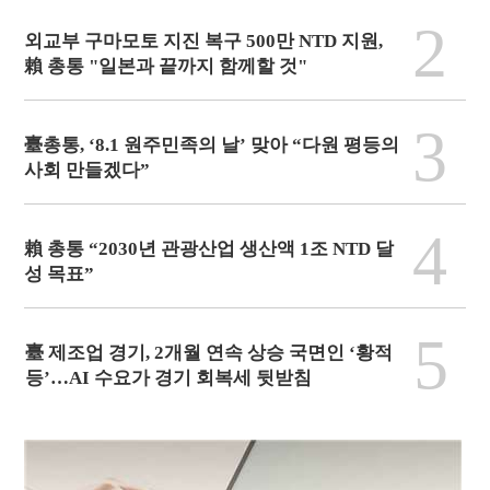
2
외교부 구마모토 지진 복구 500만 NTD 지원,
賴 총통 "일본과 끝까지 함께할 것"
3
臺총통, ‘8.1 원주민족의 날’ 맞아 “다원 평등의
사회 만들겠다”
4
賴 총통 “2030년 관광산업 생산액 1조 NTD 달
성 목표”
5
臺 제조업 경기, 2개월 연속 상승 국면인 ‘황적
등’…AI 수요가 경기 회복세 뒷받침