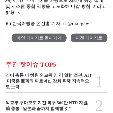
驗
)’
에
있다
”
며
, “
이를
바탕으로
차세대
위성
설계
및
시스템
통합
역량을
고도화해
나갈
방침
”
이라고
밝혔다
.
Rti
한국어방송 손전홍 기자
sch@rti.org.t
w
메인 페이지로 돌아가기
이전 페이지로
주간 핫이슈 TOP5
1
라이 총통 미 하원 외교위 영 김 일행 접견, AIT
'미국은 臺과의 파트너십 강화 위해 지속적으
로 노력'
2
외교부 구마모토 지진 복구 500만 NTD 지원,
賴 총통 "일본과 끝까지 함께할 것"