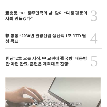
3
臺총통, ‘8.1 원주민족의 날’ 맞아 “다원 평등의
사회 만들겠다”
4
賴 총통 “2030년 관광산업 생산액 1조 NTD 달
성 목표”
5
한광42호 오늘 시작, 中 교란에 臺국방 ‘대응방
안 마련 완료, 훈련은 계획대로 진행’