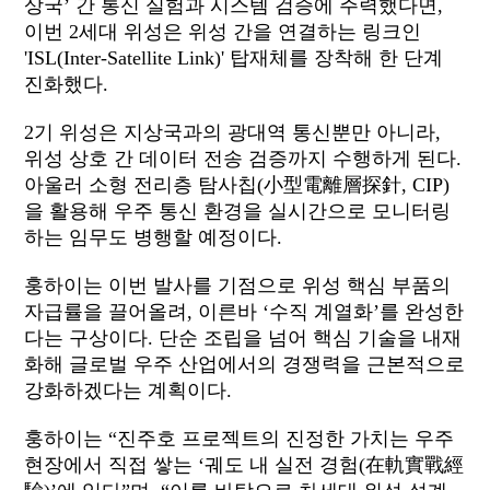
상국
’
간 통신 실험과 시스템 검증에 주력했다면
,
이번
2
세대 위성은
위성 간을 연결하는 링크인
'ISL(Inter-Satellite Link)'
탑재체를 장착해 한 단계
진화했다
.
2
기 위성은 지상국과의 광대역 통신뿐만 아니라
,
위성 상호 간 데이터 전송 검증까지 수행하게 된다
.
아울러 소형 전리층 탐사칩
(
小型電離層探針
, CIP)
을 활용해 우주 통신 환경을 실시간으로 모니터링
하는 임무도 병행할 예정이다
.
훙하이는
이번
발사를
기점으로
위성
핵심
부품의
자급률을
끌어올려
,
이른바
‘
수직
계열화
’
를
완성한
다는
구상이다
.
단순
조립을
넘어
핵심
기술을
내재
화해
글로벌
우주
산업에서의
경쟁력을
근본적으로
강화하겠다는
계획이다.
훙하이는
“
진주호
프로젝트의
진정한
가치는
우주
현장에서
직접
쌓는
‘
궤도
내
실전
경험
(
在軌實戰經