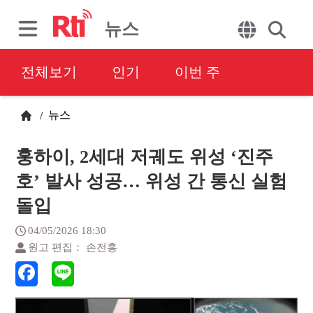
뉴스
전체보기
인기
이번 주
뉴스
/
훙하이, 2세대 저궤도 위성 ‘진주
호’ 발사 성공… 위성 간 통신 실험
돌입
04/05/2026 18:30
원고 편집： 손전홍