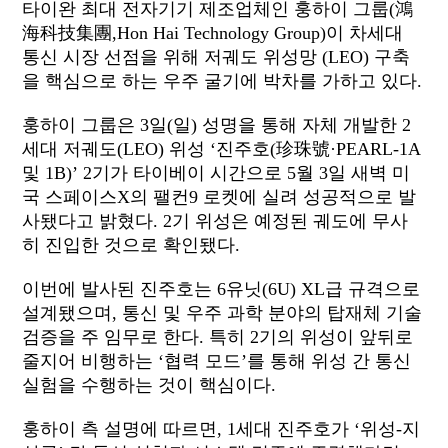
타이완 최대 전자기기
제조업체인 훙하이 그룹
(
鴻
海科技集團
,
Hon Hai Technology Group
)
이 차세대
통신 시장 선점을 위해 저궤도 위성망
(LEO)
구축
을 핵심으로 하는 우주 굴기에 박차를 가하고 있다
.
훙하이 그룹은
3
일
(
일
)
성명을 통해 자체 개발한
2
세대 저궤도
(LEO)
위성
‘
진주호
(
珍珠號
·PEARL-1A
및
1B)’ 2
기가 타이베이 시간으로
5
월
3
일 새벽 미
국 스페이스
X
의 팰컨
9
로켓에 실려 성공적으로 발
사됐다고 밝혔다
. 2기 위성
은 예정된 궤도에 무사
히 진입한 것으로 확인됐다
.
이번에 발사된 진주호는
6
유닛
(6U)
XL
급 규격으로
설계됐으며
,
통신 및 우주 과학 분야의 탑재체 기술
검증을 주 임무로 한다
.
특히
2
기의 위성이 앞뒤로
줄지어 비행하는
‘
협력 모드
’
를 통해 위성 간 통신
실험을 수행하는 것이 핵심이다
.
훙하이 측 설명에 따르면
, 1
세대 진주호가
‘
위성
-
지