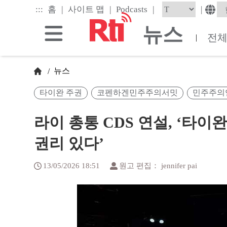
Skip
|
|
|
:::
|
홈
사이트 맵
Podcasts
to
the
뉴스
main
전
|
content
block
뉴스
/
타이완 주권
코펜하겐민주주의서밋
민주주의
라이 총통 CDS 연설, ‘타
권리 있다’
13/05/2026 18:51
원고 편집： jennifer pai