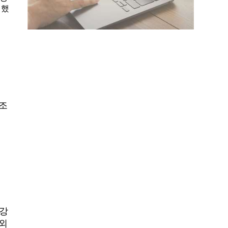
행했
강조
강
 강
예외