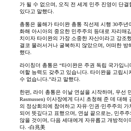
가 될 수 없으며
,
오직 전 세계 민주 진영이 단결
있다고 말했다
.
총통은 올해가 타이완 총통 직선제 시행
30
주년
화해 아시아의 중요한 민주주의 등대로 자리매
치이자 타이완의 가장 소중한 자산이라고 강조
결코 물러서거나 굴복하지 않았으며
,
어떠한 방
했다
.
라이칭더 총통은
“
타이완은 주권 독립 국가입니
여할 능력도 갖추고 있습니다
.
타이완을 고립시키
수 없습니다
.”
라고 말했다
.
한편
,
라이 총통은 이날 연설을 시작하며
,
우선 
Rasmussen)
이사장에게 다시 초청해 준 데 대해
의 정상회의에 참여하고 자유
·
인권
·
민주주의 가
되어 뜻깊다고 표했으며
,
연설 끝으로는
,
민주주
않을 것이며
,
다음 세대에게 자유롭고 개방적이며
다
. -
白兆美