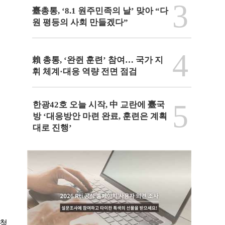
3
臺총통, ‘8.1 원주민족의 날’ 맞아 “다
원 평등의 사회 만들겠다”
4
賴 총통, ‘완쥔 훈련’ 참여… 국가 지
휘 체계·대응 역량 전면 점검
5
한광42호 오늘 시작, 中 교란에 臺국
방 ‘대응방안 마련 완료, 훈련은 계획
대로 진행’
초청