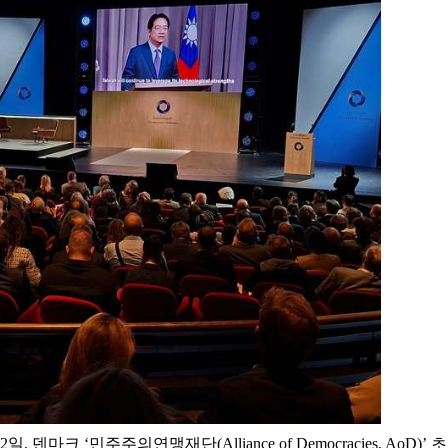
크 ‘민주주의연맹재단(Alliance of Democracies, AoD)’ 