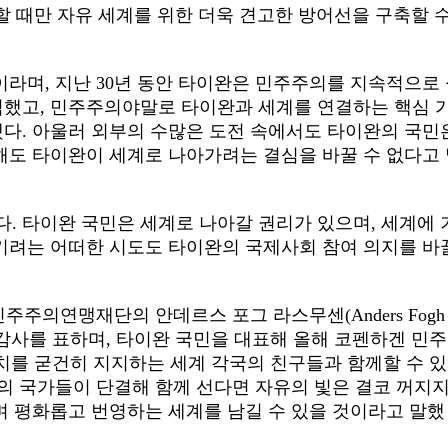
할 때만 자유 세계를 위한 더욱 견고한 방어선을 구축할 
이라며
,
지난
30
년 동안 타이완은 민주주의를 지속적으로
김했고
,
민주주의야말로 타이완과 세계를 연결하는 핵심 
했다
.
아울러 외부의 수많은 도전 속에서도 타이완의 국민
해도 타이완이 세계로 나아가려는 결심을 바꿀 수 없다고
다
.
타이완 국민은 세계로 나아갈 권리가 있으며
,
세계에 
려는 어떠한 시도도 타이완의 국제사회 참여 의지를 바
민주주의연맹재단의 안데르스 포그 라스무센
(Anders Fogh
 감사를 표하며
,
타이완 국민을 대표해 올해 코펜하겐 민
치를 굳건히 지지하는 세계 각국의 친구들과 함께할 수 
의 국가들이 단결해 함께 선다면 자유의 빛은 결코 꺼지
 평화롭고 번영하는 세계를 남길 수 있을 것이라고 말했