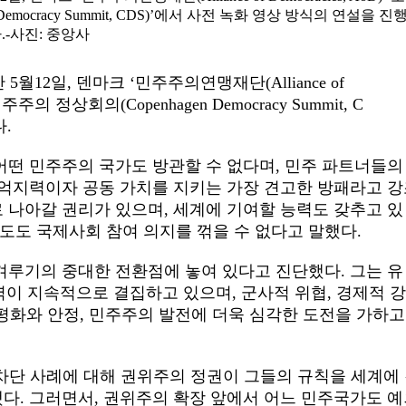
emocracy Summit, CDS)’에서 사전 녹화 영상 방식의 연설을 진
.-사진: 중앙사
간
5
월
12
일
,
덴마크
‘
민주주의연맹재단
(Alliance of
민주주의 정상회의
(Copenhagen Democracy Summit, C
다
.
어떤 민주주의 국가도 방관할 수 없다며
,
민주 파트너들의
 억지력이자 공동 가치를 지키는 가장 견고한 방패라고 
로 나아갈 권리가 있으며
,
세계에 기여할 능력도 갖추고 있
도도 국제사회 참여 의지를 꺾을 수 없다고 말했다
.
겨루기의 중대한 전환점에 놓여 있다고 진단했다
.
그는 유
력이 지속적으로 결집하고 있으며
,
군사적 위협
,
경제적 
 평화와 안정
,
민주주의 발전에 더욱 심각한 도전을 가하고
 차단 사례에 대해 권위주의 정권이 그들의 규칙을 세계에
했다
.
그러면서
,
권위주의 확장 앞에서 어느 민주국가도 