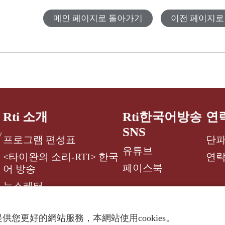
메인 페이지로 돌아가기
이전 페이지로
Rti 소개
Rti한국어방송
연
SNS
y
프로그램 편성표
단파
유튜브
<타이완의 소리-RTI> 한국
연
페이스북
어 방송
뉴스레터
供您更好的網站服務，本網站使用cookies。