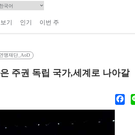
체보기
인기
이번 주
연맹재단_AoD
이완은 주권 독립 국가,세계로 나아갈