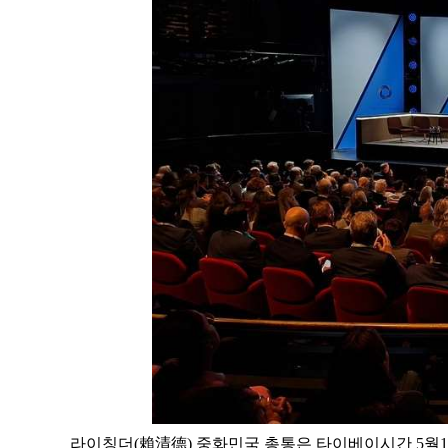
라이칭더(賴清德) 중화민국 총통은 타이베이시간 5월12일, 덴마