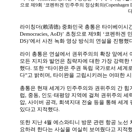
으로 제9회 ‘코펜하겐 민주주의 정상회의(Copenhagen D
다
라이칭더
(
賴清德
)
중화민국 총통은 타이베이시
Democracies, AoD)’
초청으로 제
9
회
‘
코펜하겐 
DS)’
에서 사전 녹화 영상 방식의 연설을 진행했
라이 총통은 연설에서 권위주의의 확장 앞에서 
모든 지지와 발언은 침략자에 대한 가장 강력한
했다
.
또한
“
타이완은 주권 독립 국가로서 세계
다
”
고 밝히며
,
타이완을 고립시키려는 어떠한 시
총통은 현재 세계가 민주주의와 권위주의 간 힘
럽
,
중동
,
인도
·
태평양 지역에 걸쳐 권위주의 세
압
,
사이버 공격
,
회색지대 전술 등을 통해 세계
있다고 지적했다
.
또한 지난
4
월 에스와티니 방문 관련 항공 노선
요하려 한다는 사실을 여실히 보여줬다고 지적