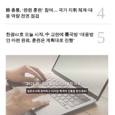
4
賴 총통, ‘완쥔 훈련’ 참여… 국가 지휘 체계·대
응 역량 전면 점검
5
한광42호 오늘 시작, 中 교란에 臺국방 ‘대응방
안 마련 완료, 훈련은 계획대로 진행’