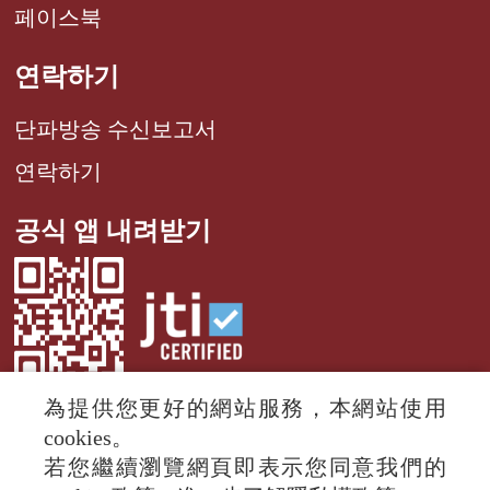
페이스북
연락하기
단파방송 수신보고서
연락하기
공식 앱 내려받기
為提供您更好的網站服務，本網站使用
cookies。
若您繼續瀏覽網頁即表示您同意我們的
© 2024 RTI (Radio Taiwan International).