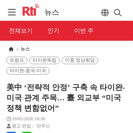
뉴스
전체보기
인기
이번 주
뉴스
/
트럼프
타이완독립
미중 정상회담
타이완-중국-미국
美中 ‘전략적 안정’ 구축 속 타이완-
미국 관계 주목… 臺 외교부 “미국
정책 변함없어”
19/05/2026 18:30
원고 편집： 안우산