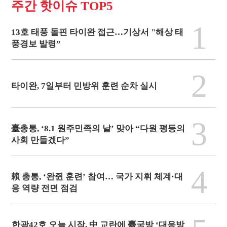
주간 핫이슈 TOP5
1
13호 태풍 돌핀 타이완 접근…기상서 "해상 태
풍경보 발령”
2
타이완, 7일부터 민방위 훈련 순차 실시
3
臺총통, ‘8.1 원주민족의 날’ 맞아 “다원 평등의
사회 만들겠다”
4
賴 총통, ‘완쥔 훈련’ 참여… 국가 지휘 체계·대
응 역량 전면 점검
한광42호 오늘 시작, 中 교란에 臺국방 ‘대응방