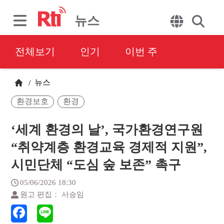
뉴스
전체보기
인기
이번 주
뉴스
/
환경보호
환경
‘세계 환경의 날’, 국가환경연구원
“취약계층 환경교육 경제적 지원”,
시민단체 “도심 숲 보존” 촉구
05/06/2026 18:30
원고 편집： 서승임