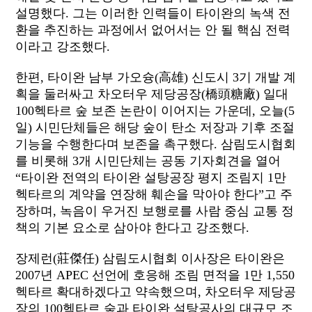
설명했다. 그는 이러한 인력들이 타이완의 녹색 전
환을 추진하는 과정에서 없어서는 안 될 핵심 전력
이라고 강조했다.
한편, 타이완 남부 가오슝(高雄) 신도시 3기 개발 계
획을 둘러싸고 차오터우 제당공장(橋頭糖廠) 일대
100헥타르 숲 보존 논란이 이어지는 가운데, 오늘(5
일) 시민단체들은 해당 숲이 탄소 저장과 기후 조절
기능을 수행한다며 보존을 촉구했다. 삼림도시협회
를 비롯해 3개 시민단체는 공동 기자회견을 열어
“타이완 전역의 타이완 설탕공장 평지 조림지 1만
헥타르의 계약을 연장해 훼손을 막아야 한다”고 주
장하며, 녹음이 우거진 보행로를 사람 중심 교통 정
책의 기본 요소로 삼아야 한다고 강조했다.
장제런(莊傑任) 삼림도시협회 이사장은 타이완은
2007년 APEC 선언에 호응해 조림 면적을 1만 1,550
헥타르 확대하겠다고 약속했으며, 차오터우 제당공
장의 100헥타르 숲과 타이완 설탕공사의 대규모 조