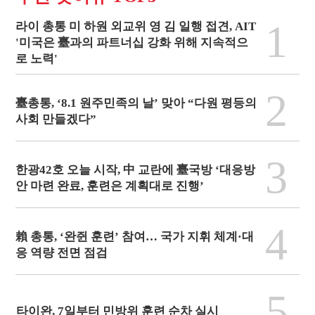
1
라이 총통 미 하원 외교위 영 김 일행 접견, AIT
'미국은 臺과의 파트너십 강화 위해 지속적으
로 노력'
2
臺총통, ‘8.1 원주민족의 날’ 맞아 “다원 평등의
사회 만들겠다”
3
한광42호 오늘 시작, 中 교란에 臺국방 ‘대응방
안 마련 완료, 훈련은 계획대로 진행’
4
賴 총통, ‘완쥔 훈련’ 참여… 국가 지휘 체계·대
응 역량 전면 점검
5
타이완, 7일부터 민방위 훈련 순차 실시