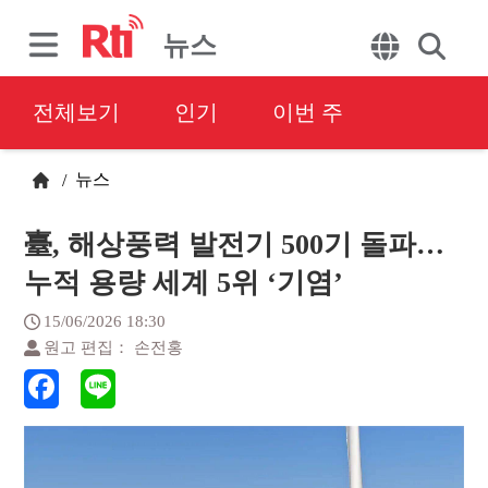
뉴스
전체보기
인기
이번 주
뉴스
/
臺, 해상풍력 발전기 500기 돌파…
누적 용량 세계 5위 ‘기염’
15/06/2026 18:30
원고 편집： 손전홍