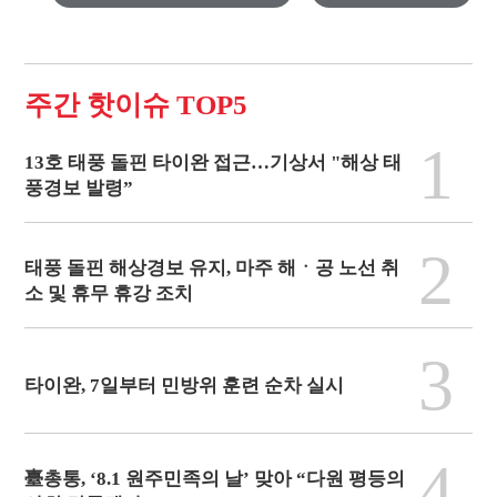
주간 핫이슈 TOP5
1
13호 태풍 돌핀 타이완 접근…기상서 "해상 태
풍경보 발령”
2
태풍 돌핀 해상경보 유지, 마주 해ㆍ공 노선 취
소 및 휴무 휴강 조치
3
타이완, 7일부터 민방위 훈련 순차 실시
4
臺총통, ‘8.1 원주민족의 날’ 맞아 “다원 평등의