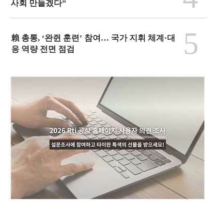
사회 만들겠다”
5
賴 총통, ‘완쥔 훈련’ 참여… 국가 지휘 체계·대
응 역량 전면 점검