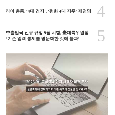
4
라이 총통, ‘4대 견지’, ‘평화 4대 지주’ 재천명
5
中출입국 신규 규정 9월 시행, 臺대륙위원장
‘기존 엄격 통제를 명문화한 것에 불과’