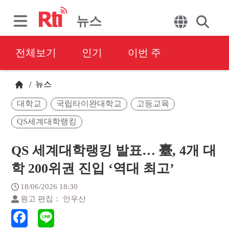
뉴스
전체보기
인기
이번 주
뉴스
/
대학교
국립타이완대학교
고등교육
QS세계대학랭킹
QS 세계대학랭킹 발표… 臺, 4개 대
학 200위권 진입 ‘역대 최고’
18/06/2026 18:30
원고 편집： 안우산