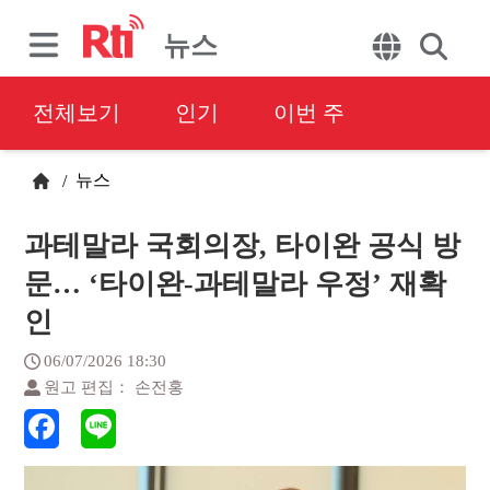
뉴스
전체보기
인기
이번 주
뉴스
/
과테말라 국회의장, 타이완 공식 방
문… ‘타이완-과테말라 우정’ 재확
인
06/07/2026 18:30
원고 편집： 손전홍