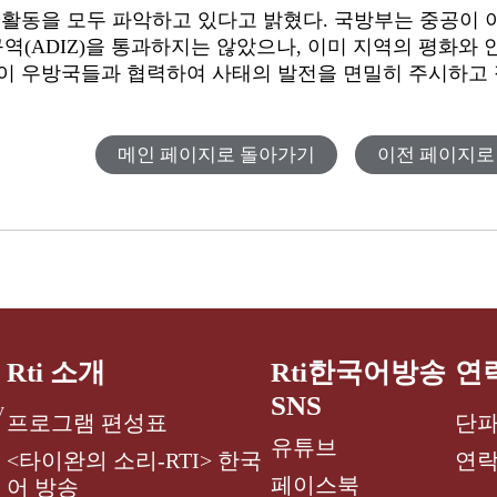
 활동을 모두 파악하고 있다고
밝혔다.
국방부는 중공이 
구역
(ADIZ
)을 통과하지는
않았으나,
이미 지역의 평화와 
이 우방국들과 협력하여 사태의 발전을 면밀히 주시하고
메인 페이지로 돌아가기
이전 페이지로
Rti 소개
Rti한국어방송
연
SNS
y
프로그램 편성표
단파
유튜브
<타이완의 소리-RTI> 한국
연
페이스북
어 방송