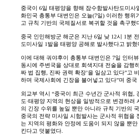
중국이
6
일 태평양을 향해 잠수함발사탄도미사
화민국
총통부 대변인은 오늘
(7
일)
이러한 행위
고 규칙 기반의 국제질서로 복귀할 것을
촉구했다
중국 인민해방군 해군은
지난 6
일
낮 12
시 1
분
전
도미사일
1
발을 태평양 공해로 발사했다고
밝혔
이에 대해 궈야후이 총통부
대변인은 7
일
인터뷰
동시에 주변국을 상대로 회색지대 전술을 감행
짜 법
집행,
진짜 권력 확장’을 일삼고 있다”고
비
하며 국제사회에
긴장을
불어넣고 있다
”
며 중국
외교부
역시 “
중국이 최근 수년간 군사적
위협,
도·태평양 지역의 현상을 일방적으로 변경하려 
의 긴장 수위를 높일 뿐만 아니라 규칙 기반의
중국의 전략 미사일 시험발사는 군사적 위협을 
는 지역의 평화와 안정에 도움이 되지 않을 뿐만
킨다고
덧붙였다.