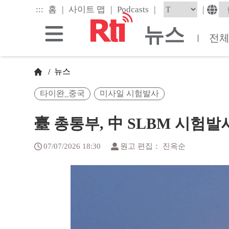
Skip
|
|
|
:::
|
홈
사이트 맵
Podcasts
to
the
뉴스
main
전
|
content
block
뉴스
/
타이완_중국
미사일 시험발사
臺 총통부, 中 SLBM 시험발
07/07/2026 18:30
원고 편집： 진옥순