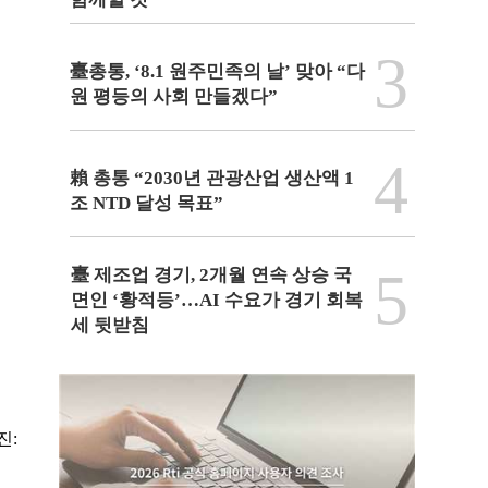
3
臺총통, ‘8.1 원주민족의 날’ 맞아 “다
원 평등의 사회 만들겠다”
4
賴 총통 “2030년 관광산업 생산액 1
조 NTD 달성 목표”
5
臺 제조업 경기, 2개월 연속 상승 국
면인 ‘황적등’…AI 수요가 경기 회복
세 뒷받침
진: