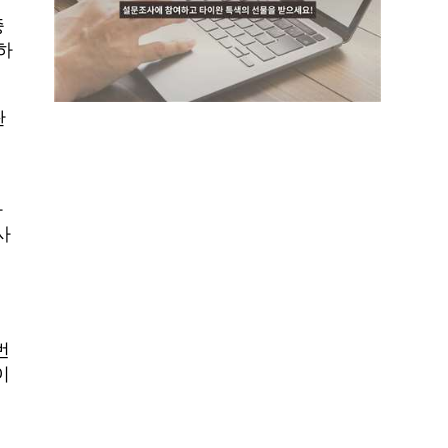
중
하
탄
가
사
인
역
번
이
시