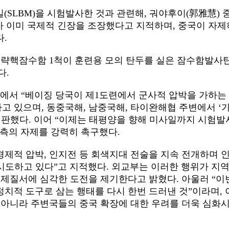
일
(SLBM
)을
시험
발사한 것과
관련해,
궈야후이
(郭雅慧
)
가 이미 국제적
긴장을 조장했다고
지적하며,
중국이 자제
.
략핵잠수함 1
척이 훈련용 모의 탄두를 실은 잠수함발사
다.
에서 “
베이징 당국이 제1도련에서 군사적 압박을 가하는
하고
있으며,
동중국해,
남중국해,
타이완해협
주변에서 ‘
판했다.
이어
“
이제는 태평양을 향해 미사일까지 시험
발
 측의 자제를 강력히
촉구했다.
경제적
압박,
인지전 등 회색지대 전술을 지속 전개하며 
시도하고 있다”고
지적했다.
외교부는 이러한 행위가 지
 국제질서에 심각한 도전을 제기한다고
밝혔다.
아울러 “
이
정치적 도구로 삼는 행태를 다시 한번 드러낸 것
”
이라며,
 아니라 주변국들의 중국 확장에 대한 우려를 더욱 심화